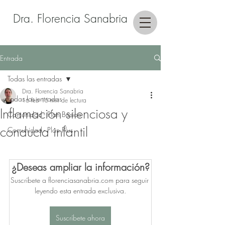
Dra. Florencia Sanabria
Entrada
Todas las entradas
Dra. Florencia Sanabria
Todas las entradas
16 feb
15 min de lectura
Inflamación silenciosa y
Comunidad - Plan Basico
conducta infantil
Comunidad - Plan Plus
¿Deseas ampliar la información?
Suscríbete a florenciasanabria.com para seguir 
leyendo esta entrada exclusiva.
Suscríbete ahora