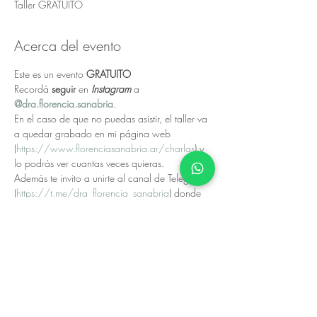
Taller GRATUITO
Acerca del evento
Este es un evento 
GRATUITO
Recordá 
seguir 
en 
Instagram 
a 
@dra.florencia.sanabria
.
En el caso de que no puedas asistir, el taller va 
a quedar grabado en mi página web 
(
https://www.florenciasanabria.ar/charlas
) y 
lo podrás ver cuantas veces quieras.
Además te invito a unirte al canal de Telegram 
(
https://t.me/dra_florencia_sanabria
) donde 
posteo información de interés y te mantengo al 
tanto de las novedades, así no te perdes de 
nada!.
Recordá que es un taller gratuito y se realiza 
gracias al esfuerzo de cada profesional.
El taller está orientado a 
padres 
y al 
público en 
general
.
NO SE ENTREGAN CERTIFICADOS DE 