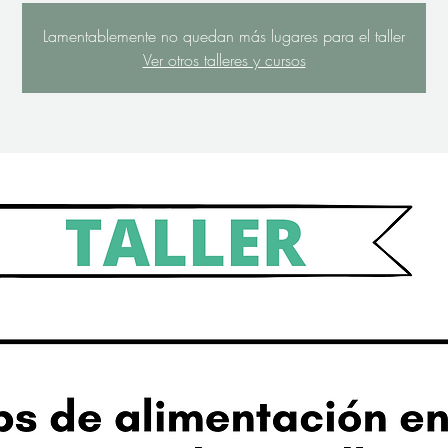
Lamentablemente no quedan más lugares para el taller
Ver otros talleres y cursos