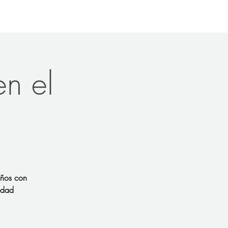
en el
iños con
cidad