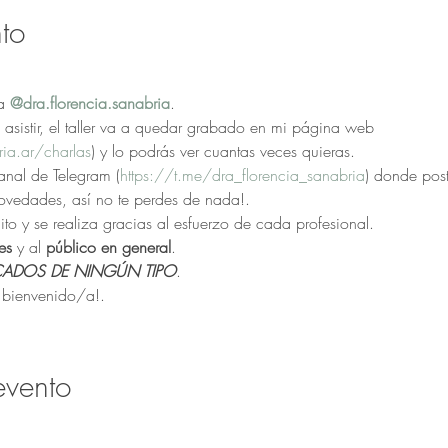
to
a 
@dra.florencia.sanabria
.
asistir, el taller va a quedar grabado en mi página web 
ia.ar/charlas
) y lo podrás ver cuantas veces quieras.
canal de Telegram (
https://t.me/dra_florencia_sanabria
) donde post
novedades, así no te perdes de nada!.
ito y se realiza gracias al esfuerzo de cada profesional.
es 
y al 
público en general
.
CADOS DE NINGÚN TIPO
.
r, bienvenido/a!.
evento