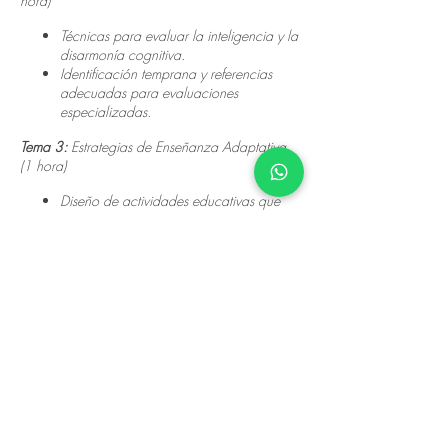
hora)
Técnicas para evaluar la inteligencia y la
disarmonía cognitiva.
Identificación temprana y referencias
adecuadas para evaluaciones
especializadas.
Tema 3:
Estrategias de Enseñanza Adaptativa
(1 hora)
Diseño de actividades educativas que
consideren diferentes niveles de
capacidad intelectual.
Uso de tecnología y recursos adaptativos
para mejorar el aprendizaje.
Tema 4:
Creación de un Entorno Inclusivo (1
hora)
Técnicas para fomentar la inclusión y la
interacción positiva entre estudiantes.
Discusión sobre el manejo de
comportamientos disruptivos y fomento
de la cooperación en el aula.