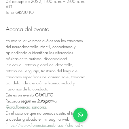
08 de sept de 2022, 1:00 p. m. – 2:00 p. m.
ART
Taller GRATUITO
Acerca del evento
En este taller veremos cuáles son los trastornos 
del neurodesarrollo infantil, conociendo y 
aprendiendo a identificar las diferencias 
básicas entre autismo, discapacidad 
intelectual, retraso global del desarrollo, 
retraso del lenguaje, trastorno del lenguaje, 
trastornos específicos del aprendizaje, trastorno 
por deficit de atención e hiperactividad y 
trastornos de la conducta.
Este es un evento 
GRATUITO
Recordá 
seguir 
en 
Instagram 
a 
@dra.florencia.sanabria
.
En el caso de que no puedas asistir, el taller va 
a quedar grabado en mi página web 
(
https://www.florenciasanabria.ar/charlas
) y 