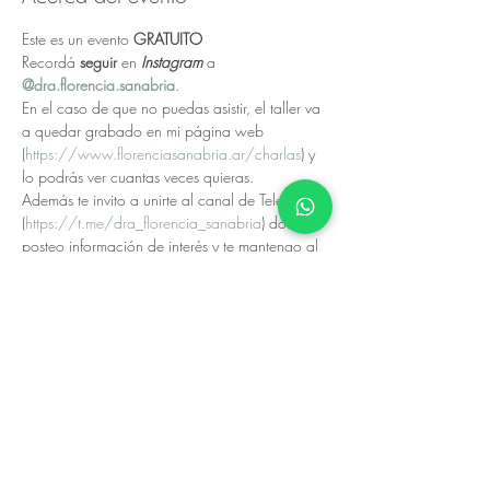
Este es un evento 
GRATUITO
Recordá 
seguir 
en 
Instagram 
a 
@dra.florencia.sanabria
.
En el caso de que no puedas asistir, el taller va 
a quedar grabado en mi página web 
(
https://www.florenciasanabria.ar/charlas
) y 
lo podrás ver cuantas veces quieras.
Además te invito a unirte al canal de Telegram 
(
https://t.me/dra_florencia_sanabria
) donde 
posteo información de interés y te mantengo al 
tanto de las novedades, así no te perdes de 
nada!.
Recordá que es un taller gratuito y se realiza 
gracias al esfuerzo de cada profesional.
El taller está orientado a 
padres 
y al 
público en 
general
.
NO SE ENTREGAN CERTIFICADOS DE 
NINGÚN TIPO
.
Espero que disfrutes del taller, bienvenido/a!.