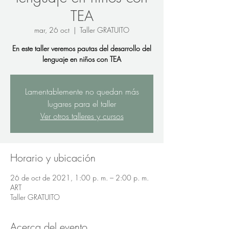
TEA
mar, 26 oct
  |  
Taller GRATUITO
En este taller veremos pautas del desarrollo del
lenguaje en niños con TEA
Lamentablemente no quedan más
lugares para el taller
Ver otros talleres y cursos
Horario y ubicación
26 de oct de 2021, 1:00 p. m. – 2:00 p. m.
ART
Taller GRATUITO
Acerca del evento